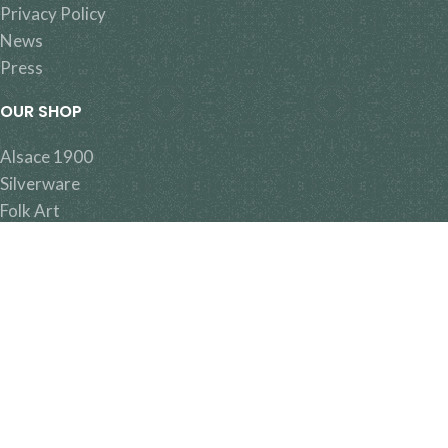
Privacy Policy
News
Press
OUR SHOP
Alsace 1900
Silverware
Folk Art
Rare items
Ceramics
Pewter
Miroirs & Cadres
Mobilier
Sculptures & Statues