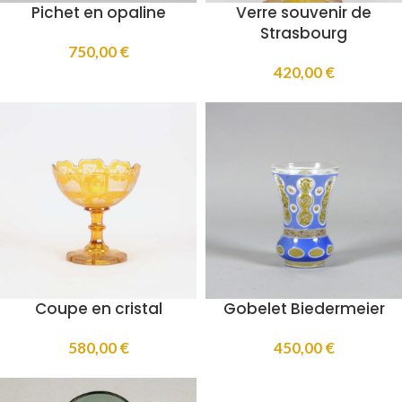
Pichet en opaline
Verre souvenir de
Strasbourg
750,00
€
420,00
€
Coupe en cristal
Gobelet Biedermeier
580,00
€
450,00
€