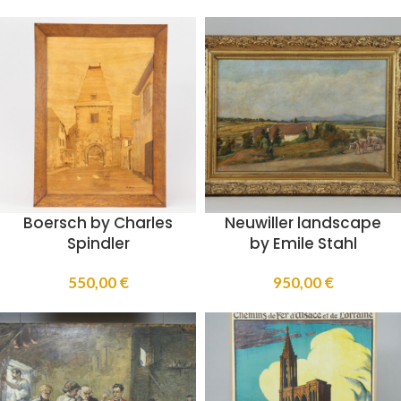
Boersch by Charles
Neuwiller landscape
Spindler
by Emile Stahl
550,00
€
950,00
€