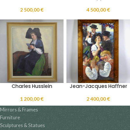
2 500,00
€
4 500,00
€
Charles Husslein
Jean-Jacques Haffner
1 200,00
€
2 400,00
€
Mirrors & Frames
Furniture
Sculptures & Statues