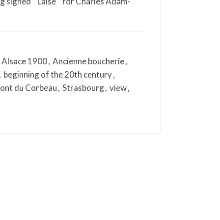
g signed ” Laise ” for Charles Adam-
Alsace 1900
,
Ancienne boucherie
,
,
beginning of the 20th century
,
ont du Corbeau
,
Strasbourg
,
view
,