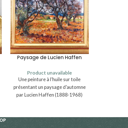
Paysage de Lucien Haffen
Paire d’as
Product unavailable
Produ
Une peinture à l’huile sur toile
A pair of f
présentant un paysage d’automne
Luneville or 
par Lucien Haffen (1888-1968)
decor of
HOP