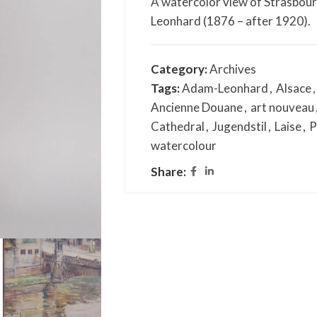
A watercolor view of Strasbour
Leonhard (1876 – after 1920).
Category:
Archives
Tags:
Adam-Leonhard
,
Alsace
,
Ancienne Douane
,
art nouveau
Cathedral
,
Jugendstil
,
Laise
,
P
watercolour
Share: