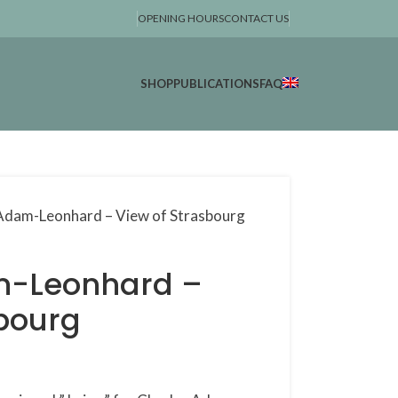
OPENING HOURS
CONTACT US
SHOP
PUBLICATIONS
FAQ
Adam-Leonhard – View of Strasbourg
m-Leonhard –
sbourg