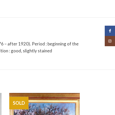
Face
Insta
 – after 1920). Period : beginning of the
ion : good, slightly stained
SOLD
SOLD