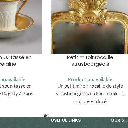
sous-tasse en
Petit miroir rocaille
celaine
strasbourgeois
unavailable
Product unavailable
t sous-tasse en
Un petit miroir rocaille de style
e Dagoty à Paris
strasbourgeois en bois mouluré,
sculpté et doré
USEFUL LINKS
OUR S