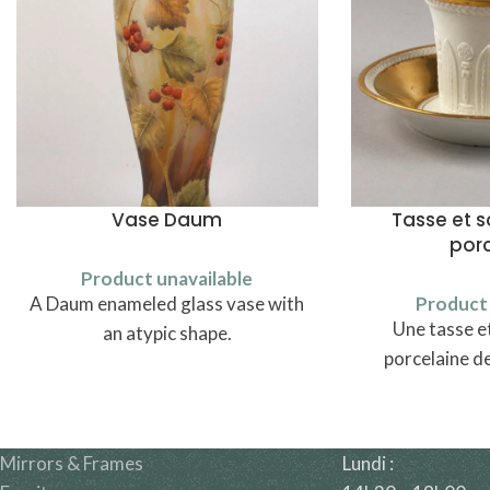
Vase Daum
Tasse et 
por
Product unavailable
A Daum enameled glass vase with
Product 
Une tasse e
an atypic shape.
porcelaine d
Mirrors & Frames
Lundi :