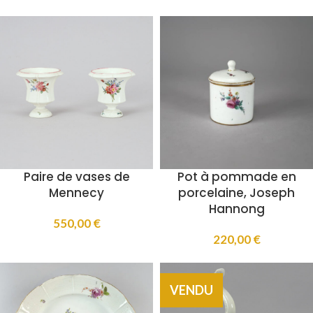
Paire de vases de
Pot à pommade en
Mennecy
porcelaine, Joseph
Hannong
550,00
€
220,00
€
VENDU