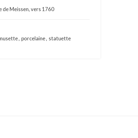
e de Meissen, vers 1760
musette
,
porcelaine
,
statuette