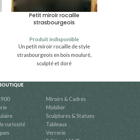
Petit miroir rocaille
Chais
strasbourgeois
Produi
Produit indisponible
Une chaise
Un petit miroir rocaille de style
strasbourgeois en bois mouluré,
sculpté et doré
BOUTIQUE
1900
Miroirs & Cadres
rie
Mobilier
ulaire
Sculptures & Statues
e curiosité
Tableaux
ques
Verrerie