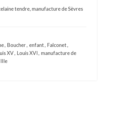
celaine tendre, manufacture de Sèvres
ne
,
Boucher
,
enfant
,
Falconet
,
uis XV
,
Louis XVI
,
manufacture de
IIIe