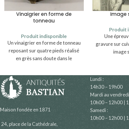
Vinaigrier en forme de
Image 
tonneau
Produit 
Produit indisponible
Une épreuve
Un vinaigrier en forme de tonneau
gravure sur cui
reposant sur quatre pieds réalisé
image s
en grès sans doute dans le
Westerwald.
Lundi :
14h30 – 19h00
Mardi au vendredi
10h00 – 12h00 | 
Maison fondée en 1871
Samedi :
10h00 – 12h00 | 
24, place de la Cathédrale,