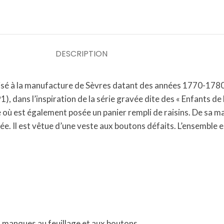
DESCRIPTION
lisé à la manufacture de Sèvres datant des années 1770-1780. 
 dans l’inspiration de la série gravée dite des « Enfants de
e où est également posée un panier rempli de raisins. De sa m
ée. Il est vêtue d’une veste aux boutons défaits. L’ensemble 
s manques au feuillage et aux boutons.