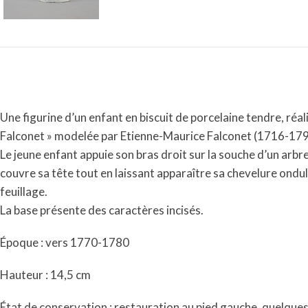
Une figurine d’un enfant en biscuit de porcelaine tendre, réa
Falconet » modelée par Etienne-Maurice Falconet (1716-1791),
Le jeune enfant appuie son bras droit sur la souche d’un arbr
couvre sa tête tout en laissant apparaître sa chevelure ondul
feuillage.
La base présente des caractères incisés.
Époque : vers 1770-1780
Hauteur : 14,5 cm
État de conservation : restauration au pied gauche, quelque