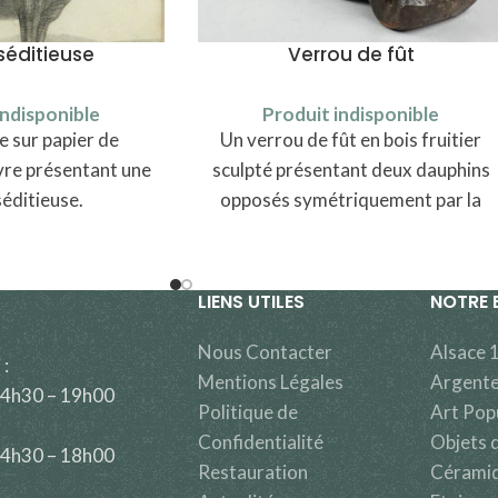
séditieuse
Verrou de fût
indisponible
Produit indisponible
 sur papier de
Un verrou de fût en bois fruitier
vre présentant une
sculpté présentant deux dauphins
éditieuse.
opposés symétriquement par la
vis en laiton centrale.
LIENS UTILES
NOTRE 
Nous Contacter
Alsace 
 :
Mentions Légales
Argente
14h30 – 19h00
Politique de
Art Pop
Confidentialité
Objets d
14h30 – 18h00
Restauration
Cérami