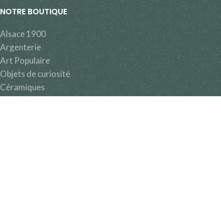
NOTRE BOUTIQUE
Alsace 1900
Argenterie
Art Populaire
Objets de curiosité
Céramiques
Etains
Miroirs & Cadres
Mobilier
Sculptures & Statues
Tableaux
Verrerie
Editions MAJB