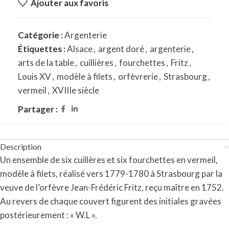
Ajouter aux favoris
Catégorie :
Argenterie
Étiquettes :
Alsace
,
argent doré
,
argenterie
,
arts de la table
,
cuillières
,
fourchettes
,
Fritz
,
Louis XV
,
modèle à filets
,
orfèvrerie
,
Strasbourg
,
vermeil
,
XVIIIe siècle
Partager :
Description
Un ensemble de six cuillères et six fourchettes en vermeil,
modèle à filets, réalisé vers 1779-1780 à Strasbourg par la
veuve de l’orfèvre Jean-Frédéric Fritz, reçu maître en 1752.
Au revers de chaque couvert figurent des initiales gravées
postérieurement : « W.L ».