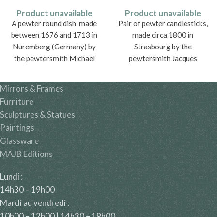
Product unavailable
Product unavailable
A pewter round dish, made
Pair of pewter candlesticks,
between 1676 and 1713 in
made circa 1800 in
Nuremberg (Germany) by
Strasbourg by the
the pewtersmith Michael
pewtersmith Jacques
Höss.
Frédéric Borst (1769 - vers
1810).
Mirrors & Frames
Furniture
Sculptures & Statues
Paintings
Glassware
MAJB Editions
Lundi :
14h30 – 19h00
Mardi au vendredi :
10h00 – 12h00 | 14h30 – 19h00