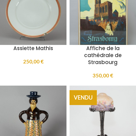
Assiette Mathis
Affiche de la
cathédrale de
250,00
€
Strasbourg
350,00
€
VENDU