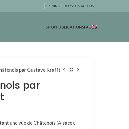
OPENING HOURS
CONTACT US
SHOP
PUBLICATIONS
FAQ
hâtenois par Gustave Krafft
nois par
t
tant une vue de Châtenois (Alsace),