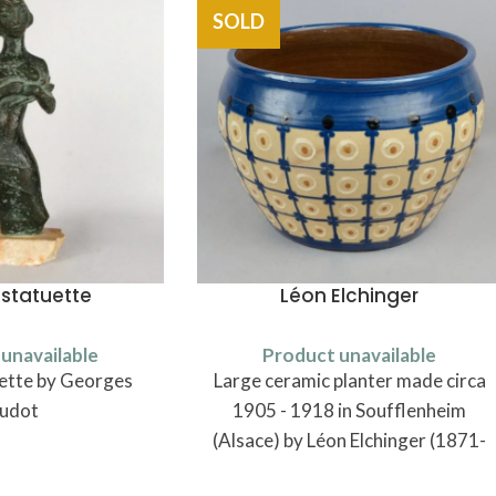
SOLD
 statuette
Léon Elchinger
unavailable
Product unavailable
ette by Georges
Large ceramic planter made circa
udot
1905 - 1918 in Soufflenheim
(Alsace) by Léon Elchinger (1871-
1942).