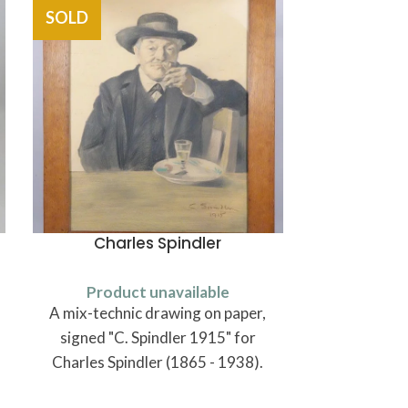
SOLD
SOLD
Charles Spindler
Reser
Product unavailable
Produ
A mix-technic drawing on paper,
A porcelai
signed "C. Spindler 1915" for
made circa 1
Charles Spindler (1865 - 1938).
regiment of
S