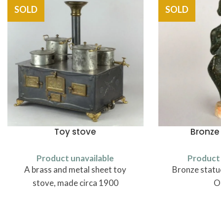
SOLD
SOLD
Toy stove
Bronze
Product unavailable
Product 
A brass and metal sheet toy
Bronze statu
stove, made circa 1900
O