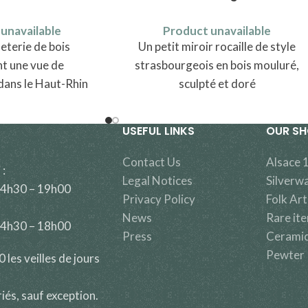
unavailable
Product unavailable
terie de bois
Un petit miroir rocaille de style
t une vue de
strasbourgeois en bois mouluré,
dans le Haut-Rhin
sculpté et doré
 de Colmar
USEFUL LINKS
OUR S
Contact Us
Alsace 
 :
Legal Notices
Silverw
14h30 – 19h00
Privacy Policy
Folk Art
News
Rare it
14h30 – 18h00
Press
Cerami
Pewter
les veilles de jours
riés, sauf exception.