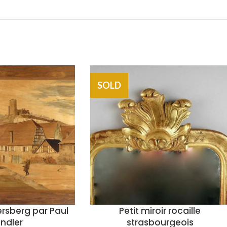
SOLD
rsberg par Paul
Petit miroir rocaille
indler
strasbourgeois