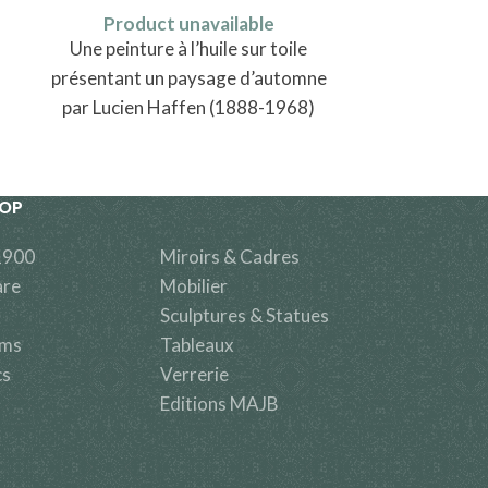
Product unavailable
Une peinture à l’huile sur toile
Produ
Six cuillères
présentant un paysage d’automne
de modèle un
par Lucien Haffen (1888-1968)
en maroquin,
Johann Pe
HOP
1900
Miroirs & Cadres
are
Mobilier
Sculptures & Statues
ems
Tableaux
cs
Verrerie
Editions MAJB