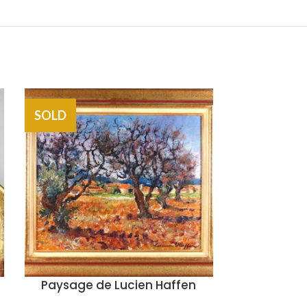
SOLD
SOLD
Paysage de Lucien Haffen
Cuilleres à