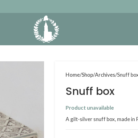
Home
Shop
Archives
Snuff bo
Snuff box
Product unavailable
A gilt-silver snuff box, made i