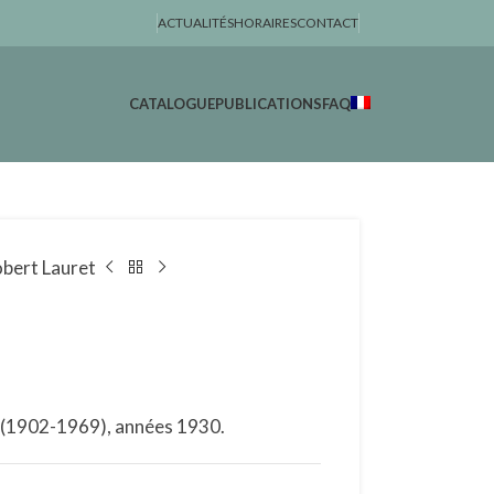
ACTUALITÉS
HORAIRES
CONTACT
CATALOGUE
PUBLICATIONS
FAQ
bert Lauret
t (1902-1969), années 1930.