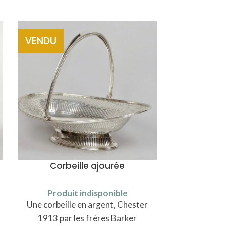
VENDU
VENDU
Corbeille ajourée
Gust
Produit indisponible
Produi
Une corbeille en argent, Chester
Une peinture
1913 par les frères Barker
de bois pré