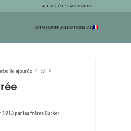
ACTUALITÉS
HORAIRES
CONTACT
CATALOGUE
PUBLICATIONS
FAQ
rbeille ajourée
urée
r 1913 par les frères Barker