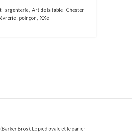
t
,
argenterie
,
Art de la table
,
Chester
èvrerie
,
poinçon
,
XXe
Barker Bros). Le pied ovale et le panier