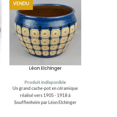
VENDU
VENDU
Léon Elchinger
Portrait d
Produit indisponible
Un grand cache-pot en céramique
Produi
Un dessin à
réalisé vers 1905 - 1918 à
pastel prés
Soufflenheim par Léon Elchinger
femme assis
(1871-1942).
Beeck