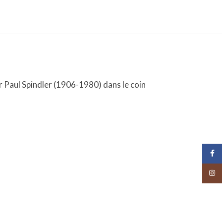
r Paul Spindler (1906-1980) dans le coin
Face
Insta