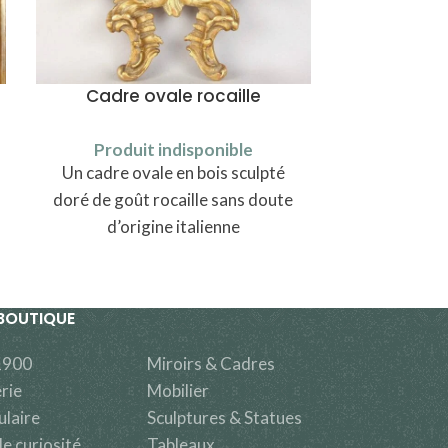
Cadre ovale rocaille
Produit indisponible
Un cadre ovale en bois sculpté
doré de goût rocaille sans doute
d’origine italienne
BOUTIQUE
1900
Miroirs & Cadres
rie
Mobilier
ulaire
Sculptures & Statues
e curiosité
Tableaux