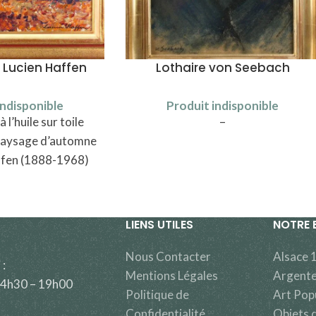
 Lucien Haffen
Lothaire von Seebach
indisponible
Produit indisponible
 l’huile sur toile
–
paysage d’automne
ffen (1888-1968)
LIENS UTILES
NOTRE 
Nous Contacter
Alsace 
 :
Mentions Légales
Argente
14h30 – 19h00
Politique de
Art Pop
Confidentialité
Objets d