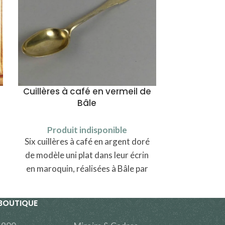
Cuillères à café en vermeil de
Cadre ro
Bâle
Produi
Produit indisponible
Un cadre de 
Six cuillères à café en argent doré
en chêne scul
de modèle uni plat dans leur écrin
Allem
en maroquin, réalisées à Bâle par
Johann Peter Schaltenbrand
BOUTIQUE