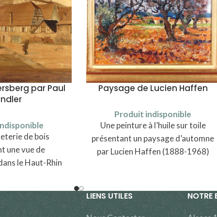
rsberg par Paul
Paysage de Lucien Haffen
indler
Produit indisponible
indisponible
Une peinture à l’huile sur toile
terie de bois
présentant un paysage d’automne
t une vue de
par Lucien Haffen (1888-1968)
dans le Haut-Rhin
 de Colmar
LIENS UTILES
NOTRE 