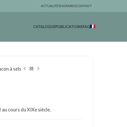
ACTUALITÉS
HORAIRES
CONTACT
CATALOGUE
PUBLICATIONS
FAQ
acon à sels
sé au cours du XIXe siècle.