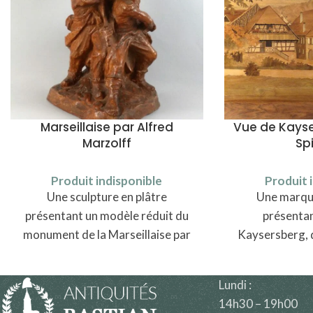
Marseillaise par Alfred
Vue de Kayse
Marzolff
Sp
Produit indisponible
Produit 
Une sculpture en plâtre
Une marque
présentant un modèle réduit du
présentan
monument de la Marseillaise par
Kaysersberg, 
Alfred Marzolff (1867-1936).
au nord
Lundi :
14h30 – 19h00