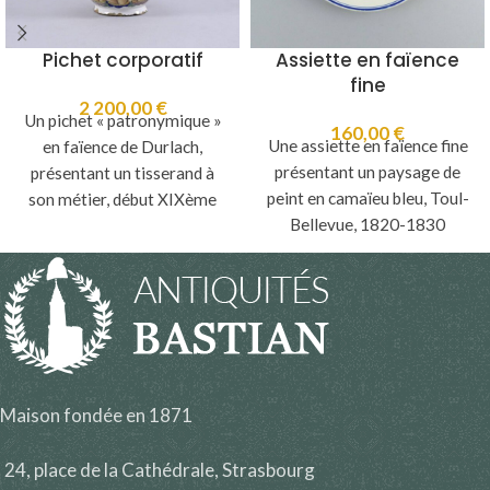
Pichet corporatif
Assiette en faïence
fine
2 200,00
€
Un pichet « patronymique »
160,00
€
Une assiette en faïence fine
en faïence de Durlach,
présentant un paysage de
présentant un tisserand à
peint en camaïeu bleu, Toul-
son métier, début XIXème
Bellevue, 1820-1830
siècle.
Maison fondée en 1871
24, place de la Cathédrale, Strasbourg