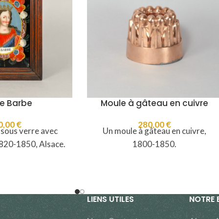
te Barbe
Moule à gâteau en cuivre
0,00
€
280,00
€
 sous verre avec
Un moule à gâteau en cuivre,
1820-1850, Alsace.
1800-1850.
LIENS UTILES
NOTRE 