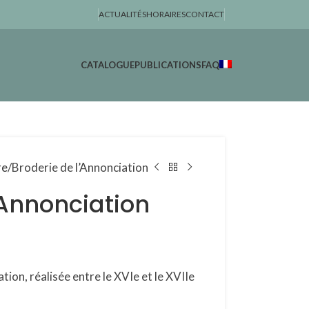
ACTUALITÉS
HORAIRES
CONTACT
CATALOGUE
PUBLICATIONS
FAQ
re
Broderie de l’Annonciation
’Annonciation
tion, réalisée entre le XVIe et le XVIIe