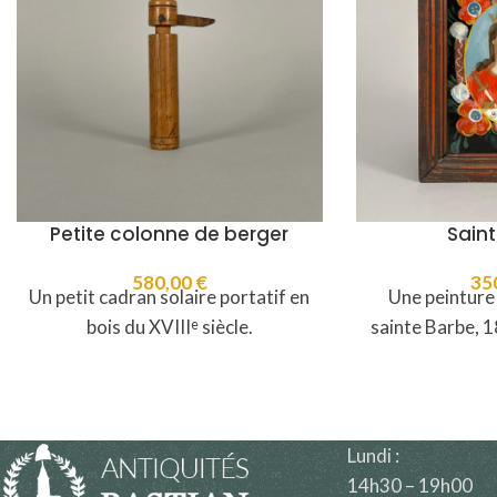
Petite colonne de berger
Sain
580,00
€
35
Un petit cadran solaire portatif en
Une peinture
bois du XVIII
siècle.
sainte Barbe, 
e
Lundi :
14h30 – 19h00