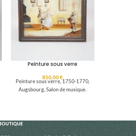
Peinture sous verre
Ve
850,00
€
1
Peinture sous verre, 1750-1770,
Un verrou de
Augsbourg, Salon de musique.
sculpté prés
Alsace/Palat
BOUTIQUE