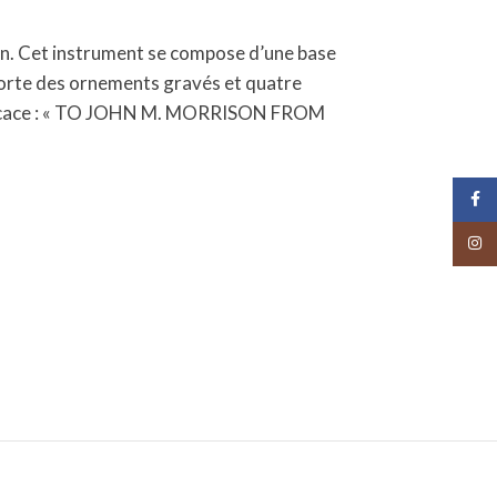
on. Cet instrument se compose d’une base
mporte des ornements gravés et quatre
 dédicace : « TO JOHN M. MORRISON FROM
Face
Insta