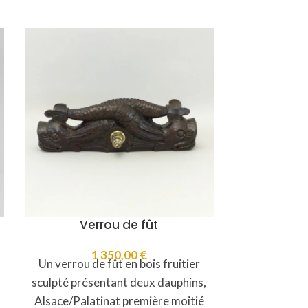
Verrou de fût
Aiguièr
1 350,00
€
Un verrou de fût en bois fruitier
Une aigu
sculpté présentant deux dauphins,
protestante 
Alsace/Palatinat première moitié
Strasbourg 