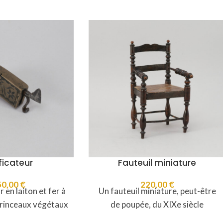
ficateur
Fauteuil miniature
50,00
€
220,00
€
 en laiton et fer à
Un fauteuil miniature, peut-être
 rinceaux végétaux
de poupée, du XIXe siècle