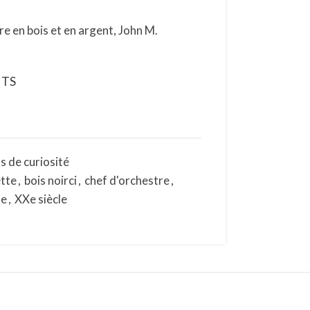
e en bois et en argent, John M.
NTS
s de curiosité
tte
,
bois noirci
,
chef d'orchestre
,
ue
,
XXe siècle