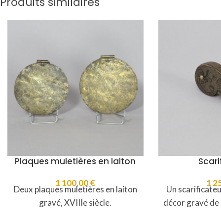
Produits similaires
Plaques muletières en laiton
Scari
1 100,00
€
1 2
Deux plaques muletières en laiton
Un scarificateur
gravé, XVIIIe siècle.
décor gravé de