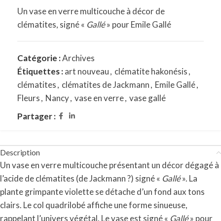
Un vase en verre multicouche à décor de
clématites, signé «
Gallé
» pour Emile Gallé
Catégorie :
Archives
Étiquettes :
art nouveau
,
clématite hakonésis
,
clématites
,
clématites de Jackmann
,
Emile Gallé
,
Fleurs
,
Nancy
,
vase en verre
,
vase gallé
Partager :
Description
Un vase en verre multicouche présentant un décor dégagé à
l’acide de clématites (de Jackmann ?) signé «
Gallé
». La
plante grimpante violette se détache d’un fond aux tons
clairs. Le col quadrilobé affiche une forme sinueuse,
rappelant l’univers végétal. Le vase est signé «
Gallé
» pour