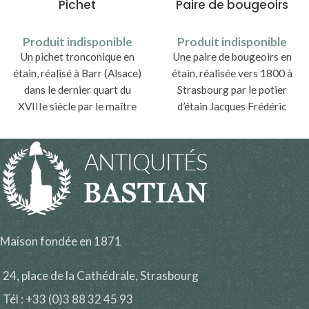
Pichet
Paire de bougeoirs
Produit indisponible
Produit indisponible
Un pichet tronconique en
Une paire de bougeoirs en
étain, réalisé à Barr (Alsace)
étain, réalisée vers 1800 à
dans le dernier quart du
Strasbourg par le potier
XVIIIe siècle par le maître
d’étain Jacques Frédéric
potier d’étain Jean David
Borst (1769 - vers 1810).
Dietz (1753-1833).
Maison fondée en 1871
24, place de la Cathédrale, Strasbourg
Tél : +33 (0)3 88 32 45 93