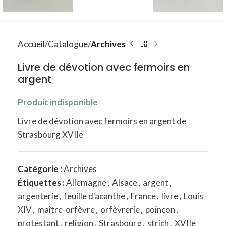
Accueil
Catalogue
Archives
Livre de dévotion avec fermoirs en
argent
Produit indisponible
Livre de dévotion avec fermoirs en argent de
Strasbourg XVIIe
Catégorie :
Archives
Étiquettes :
Allemagne
,
Alsace
,
argent
,
argenterie
,
feuille d'acanthe
,
France
,
livre
,
Louis
XIV
,
maître-orfèvre
,
orfèvrerie
,
poinçon
,
protestant
,
religion
,
Strasbourg
,
strich
,
XVIIe