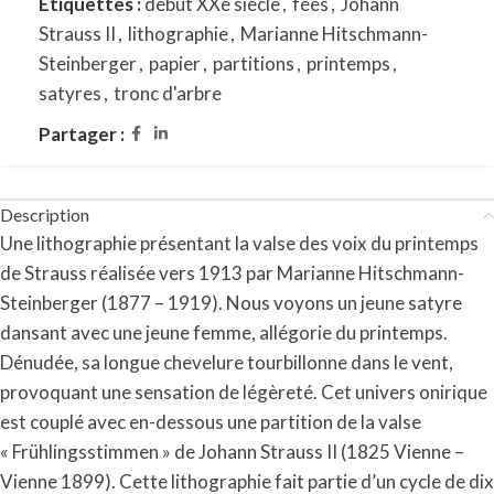
Étiquettes :
début XXe siècle
,
fées
,
Johann
Strauss II
,
lithographie
,
Marianne Hitschmann-
Steinberger
,
papier
,
partitions
,
printemps
,
satyres
,
tronc d'arbre
Partager :
Description
Une lithographie présentant la valse des voix du printemps
de Strauss réalisée vers 1913 par Marianne Hitschmann-
Steinberger (1877 – 1919). Nous voyons un jeune satyre
dansant avec une jeune femme, allégorie du printemps.
Dénudée, sa longue chevelure tourbillonne dans le vent,
provoquant une sensation de légèreté. Cet univers onirique
est couplé avec en-dessous une partition de la valse
« Frühlingsstimmen » de Johann Strauss II (1825 Vienne –
Vienne 1899). Cette lithographie fait partie d’un cycle de dix