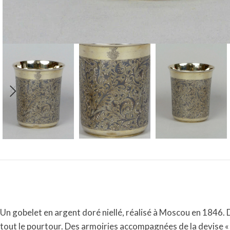
Un gobelet en argent doré niellé, réalisé à Moscou en 1846. 
tout le pourtour. Des armoiries accompagnées de la devise « 