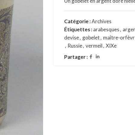
Un gobelet en argent doré niell
Catégorie :
Archives
Étiquettes :
arabesques
,
arge
devise
,
gobelet
,
maître-orfèvr
,
Russie
,
vermeil
,
XIXe
Partager :