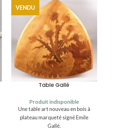
VENDU
VENDU
Table Gallé
Moule 
Produit indisponible
Produi
Une table art nouveau en bois à
Moule en t
plateau marqueté signé Emile
Gallé.