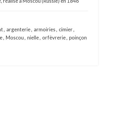
é, réalisé à Moscou (Russie) en 1846
nt
,
argenterie
,
armoiries
,
cimier
,
e
,
Moscou
,
nielle
,
orfèvrerie
,
poinçon