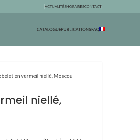
ACTUALITÉS
HORAIRES
CONTACT
CATALOGUE
PUBLICATIONS
FAQ
belet en vermeil niellé, Moscou
meil niellé,