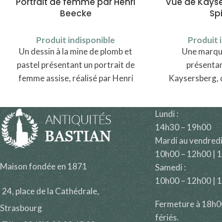
Portrait de femme par Henri
Vue de Kayse
Beecke
Sp
Produit indisponible
Produit 
Un dessin à la mine de plomb et
Une marque
pastel présentant un portrait de
présentan
femme assise, réalisé par Henri
Kaysersberg, 
Beecke (1877-1954).
au nord
Lundi :
14h30 – 19h00
Mardi au vendredi
10h00 – 12h00 | 
Maison fondée en 1871
Samedi :
10h00 – 12h00 | 
24, place de la Cathédrale,
Fermeture à 18h00 
Strasbourg
fériés.