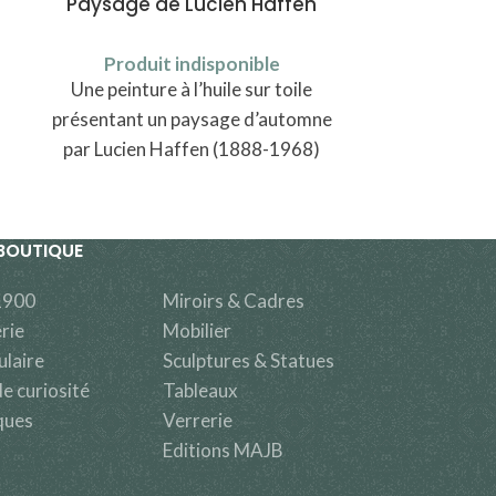
Paysage de Lucien Haffen
Cadre 
Produit indisponible
Produi
Une peinture à l’huile sur toile
Un cadre o
présentant un paysage d’automne
doré de goû
par Lucien Haffen (1888-1968)
d’ori
BOUTIQUE
1900
Miroirs & Cadres
rie
Mobilier
ulaire
Sculptures & Statues
e curiosité
Tableaux
ques
Verrerie
Editions MAJB