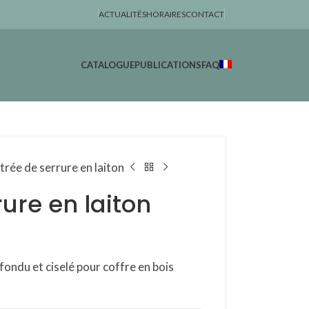
ACTUALITÉS
HORAIRES
CONTACT
CATALOGUE
PUBLICATIONS
FAQ
trée de serrure en laiton
rure en laiton
fondu et ciselé pour coffre en bois