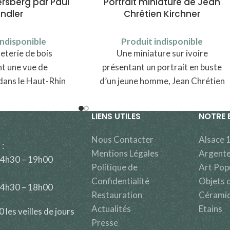
rsberg par Paul
Portrait miniature de Jean
indler
Chrétien Kirchner
indisponible
Produit indisponible
terie de bois
Une miniature sur ivoire
t une vue de
présentant un portrait en buste
dans le Haut-Rhin
d’un jeune homme, Jean Chrétien
 de Colmar
Kirchner
LIENS UTILES
NOTRE 
Nous Contacter
Alsace 
 :
Mentions Légales
Argente
14h30 – 19h00
Politique de
Art Pop
Confidentialité
Objets d
14h30 – 18h00
Restauration
Cérami
Actualités
Etains
les veilles de jours
Presse