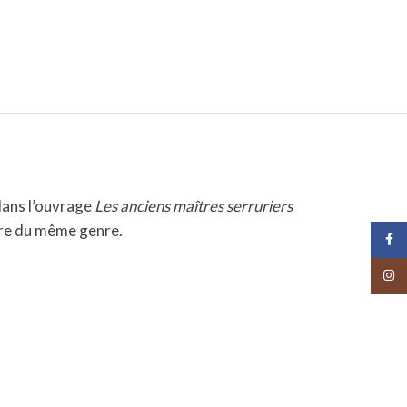
 dans l’ouvrage
Les anciens maîtres serruriers
ure du même genre.
Face
Insta