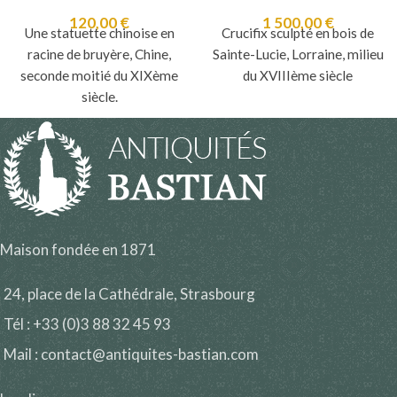
120,00
€
1 500,00
€
Une statuette chinoise en
Crucifix sculpté en bois de
racine de bruyère, Chine,
Sainte-Lucie, Lorraine, milieu
seconde moitié du XIXème
du XVIIIème siècle
siècle.
Maison fondée en 1871
24, place de la Cathédrale, Strasbourg
Tél : +33 (0)3 88 32 45 93
Mail : contact@antiquites-bastian.com