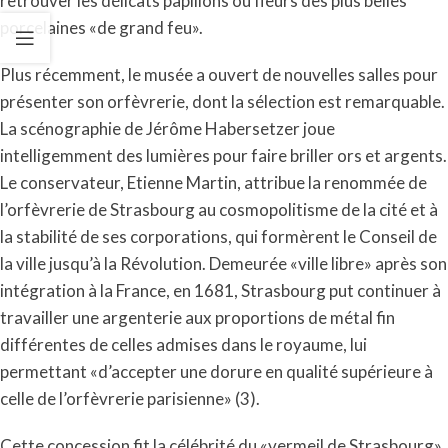
retrouver les délicats papillons ou fleurs des plus belles
porcelaines «de grand feu».
Plus récemment, le musée a ouvert de nouvelles salles pour
présenter son orfèvrerie, dont la sélection est remarquable.
La scénographie de Jérôme Habersetzer joue
intelligemment des lumières pour faire briller ors et argents.
Le conservateur, Etienne Martin, attribue la renommée de
l’orfèvrerie de Strasbourg au cosmopolitisme de la cité et à
la stabilité de ses corporations, qui formèrent le Conseil de
la ville jusqu’à la Révolution. Demeurée «ville libre» après son
intégration à la France, en 1681, Strasbourg put continuer à
travailler une argenterie aux proportions de métal fin
différentes de celles admises dans le royaume, lui
permettant «d’accepter une dorure en qualité supérieure à
celle de l’orfèvrerie parisienne» (3).
Cette concession fit la célébrité du «vermeil de Strasbourg»,