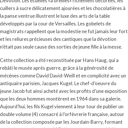
Dévotion. Les écuelles «à oreilles» richement décorées, les
cuillers à sucre délicatement ajourées et les chocolatières à
la panse ventrue illustrent le luxe des arts de la table
développés par la cour de Versailles. Les gobelets de
magistrats rappellent que la modestie ne fut jamais leur fort
et les reliures précieuses des cantiques que la dévotion
n’était pas seule cause des sorties de jeune fille à la messe.
Cette collection a été reconstituée par Hans Haug, qui a
rebâti le musée après guerre, grâce à la générosité de
mécènes comme David David-Weill et en complicité avec un
antiquaire parisien, Jacques Kugel. Le chef-d’oeuvre du
jeune Jacob fut ainsi acheté avec les profits d’une exposition
que les deux hommes montèrent en 1964 dans sa galerie.
Aujourd’hui, les fils Kugel viennent à leur tour de publier un
double volume (4) consacré à l’orfèvrerie française, autour
de la collection composée par les Jourdain-Barry, formant