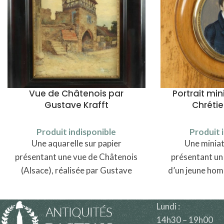
Vue de Châtenois par
Portrait mi
Gustave Krafft
Chréti
Produit indisponible
Produit 
Une aquarelle sur papier
Une miniat
présentant une vue de Châtenois
présentant un 
(Alsace), réalisée par Gustave
d’un jeune hom
Krafft (1861-1927).
Ki
Lundi :
14h30 – 19h00