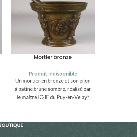
Mortier bronze
Cuillères à
Produit indisponible
Un mortier en bronze et son pilon
Produi
Six cuillères
à patine brune sombre, réalisé par
de modèle un
le maître IC-IF du Puy-en-Velay¹
en maroquin,
Johann Pe
BOUTIQUE