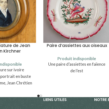
niature de Jean
Paire d’assiettes aux oiseaux
en Kirchner
Produit indisponible
indisponible
Une paire d’assiettes en faïence
ure sur ivoire
de l’est
portrait en buste
me, Jean Chrétien
rchner
LIENS UTILES
NOTRE 