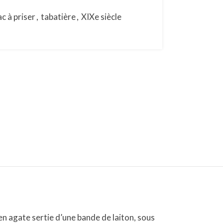
c à priser
,
tabatière
,
XIXe siècle
en agate sertie d’une bande de laiton, sous