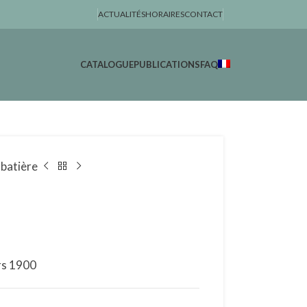
ACTUALITÉS
HORAIRES
CONTACT
CATALOGUE
PUBLICATIONS
FAQ
batière
rs 1900