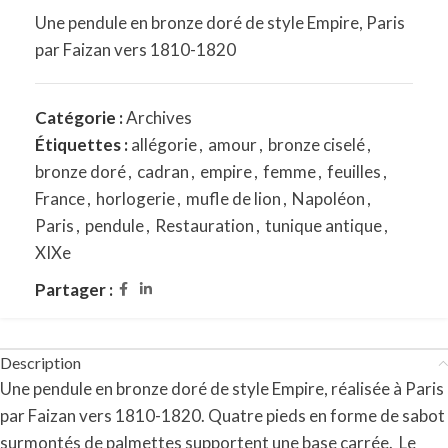
Une pendule en bronze doré de style Empire, Paris
par Faizan vers 1810-1820
Catégorie :
Archives
Étiquettes :
allégorie
,
amour
,
bronze ciselé
,
bronze doré
,
cadran
,
empire
,
femme
,
feuilles
,
France
,
horlogerie
,
mufle de lion
,
Napoléon
,
Paris
,
pendule
,
Restauration
,
tunique antique
,
XIXe
Partager :
Description
Une pendule en bronze doré de style Empire, réalisée à Paris
par Faizan vers 1810-1820.
Quatre pieds en forme de sabot
surmontés de palmettes supportent une base carrée.
Le