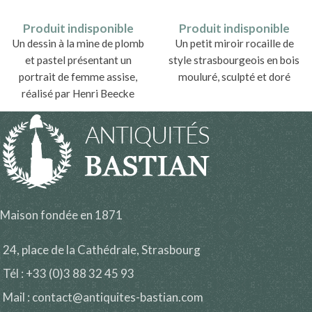
Produit indisponible
Produit indisponible
Un dessin à la mine de plomb
Un petit miroir rocaille de
et pastel présentant un
style strasbourgeois en bois
portrait de femme assise,
mouluré, sculpté et doré
réalisé par Henri Beecke
(1877-1954).
Maison fondée en 1871
24, place de la Cathédrale, Strasbourg
Tél : +33 (0)3 88 32 45 93
Mail : contact@antiquites-bastian.com