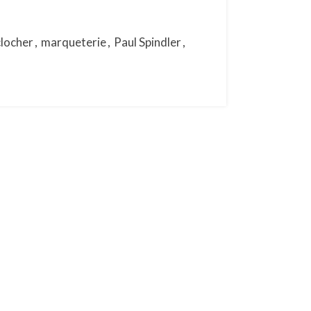
clocher
,
marqueterie
,
Paul Spindler
,