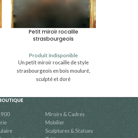
Petit miroir rocaille
Paysage 
strasbourgeois
Produi
Produit indisponible
Une peintur
Un petit miroir rocaille de style
présentant 
strasbourgeois en bois mouluré,
par Lucien
sculpté et doré
BOUTIQUE
1900
Miroirs & Cadres
rie
Mobilier
ulaire
Sculptures & Statues