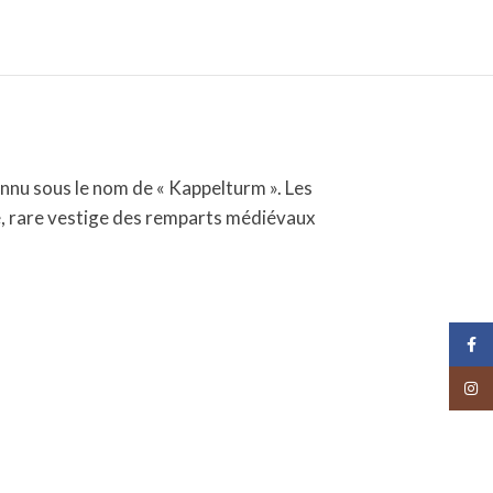
nnu sous le nom de « Kappelturm ». Les
iée, rare vestige des remparts médiévaux
Face
Insta