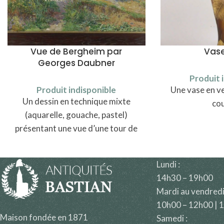
Vue de Bergheim par
Vas
Georges Daubner
Produit 
Produit indisponible
Une vase en v
Un dessin en technique mixte
co
(aquarelle, gouache, pastel)
présentant une vue d’une tour de
fortification de Bergheim par
Georges Daubner (1865-1926)
Lundi :
14h30 – 19h00
Mardi au vendredi
10h00 – 12h00 | 
Maison fondée en 1871
Samedi :