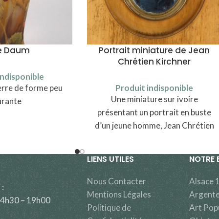
e Daum
Portrait miniature de Jean
Chrétien Kirchner
indisponible
erre de forme peu
Produit indisponible
Une miniature sur ivoire
urante
présentant un portrait en buste
d’un jeune homme, Jean Chrétien
Kirchner
LIENS UTILES
NOTRE 
Nous Contacter
Alsace 
 :
Mentions Légales
Argente
14h30 – 19h00
Politique de
Art Pop