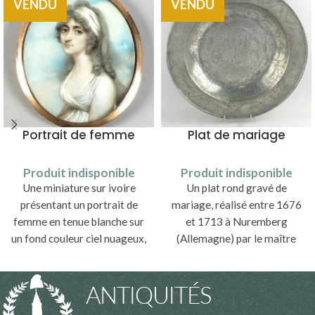
VENDU
VENDU
Portrait de femme
Plat de mariage
Produit indisponible
Produit indisponible
Une miniature sur ivoire
Un plat rond gravé de
présentant un portrait de
mariage, réalisé entre 1676
femme en tenue blanche sur
et 1713 à Nuremberg
un fond couleur ciel nuageux,
(Allemagne) par le maître
réalisé en Angleterre vers la
potier d’étain Michael Höss.
fin du XVIIIe siècle.