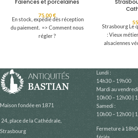
Faïences et porcelaines
Strasbou
Cath
75,00
€
En stock, expédié dès réception
5
Strasbourg Le q
du paiement. => Comment nous
: Vieux métie
régler ?
alsaciennes vé
images par
Prése
Lundi :
14h30 – 19h00
Mardi au vendredi
10h00 – 12h00 | 
Maison fondée en 1871
Samedi :
10h00 – 12h00 | 
24, place de la Cathédrale,
Fermeture à 18h00 
Strasbourg
fériés.