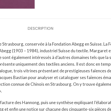
DESCRIPTION
e Strasbourg, conservée à la Fondation Abegg en Suisse. La 
Abegg (1903 – 1984), industriel Suisse du textile. Margaret
e sont également intéressés à d’autres domaines tels que la 
ésente uniquement des textiles anciens. Il est donc en temps
alogue, trois vitrines présentant de prestigieuses faïences 
et Jacques Bastian pour analyser et cataloguer ses faïences 
ection connue de Chinois en Strasbourg. On y trouve égalem
».
facture des Hannong, puis une synthèse expliquant l’élaborat
g et enfin une notice sur chacune des cinquante-six pièces de