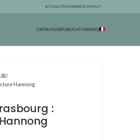
ACTUALITÉS
HORAIRES
CONTACT
CATALOGUE
PUBLICATIONS
FAQ
AJB
acture Hannong
rasbourg :
 Hannong