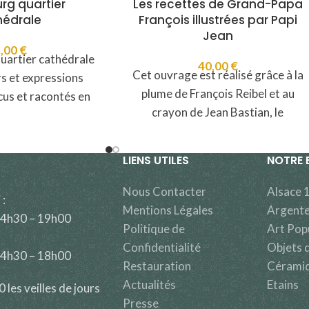
rg quartier
Les recettes de Grand-Papa
édrale
François illustrées par Papi
Jean
5,00
€
uartier cathédrale
40,00
€
Cet ouvrage est réalisé grâce à la
rs et expressions
plume de François Reibel et au
cus et racontés en
crayon de Jean Bastian, le
 Jean Bastian
premier, un
ntation :
LIENS UTILES
NOTRE 
Nous Contacter
Alsace 
 :
Mentions Légales
Argente
14h30 – 19h00
Politique de
Art Pop
Confidentialité
Objets d
14h30 – 18h00
Restauration
Cérami
Actualités
Etains
les veilles de jours
Presse