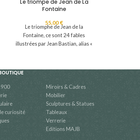
Le triompe de Jean de La
De A à Z …
Fontaine
P
55,00
€
Le triomphe de Jean de la
De A à Z
Fontaine, ce sont 24 fables
abécédair
illustrées par Jean Bastian, alias «
Bastian, ali
Papi Jean ».
ses enfant
BOUTIQUE
1900
Miroirs & Cadres
rie
Mobilier
ulaire
Sculptures & Statues
e curiosité
Tableaux
ques
Verrerie
Editions MAJB